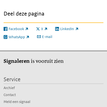
Deel deze pagina
Facebook
X
LinkedIn
(externe link)
(externe link)
(externe link)
E-mail
WhatsApp
(externe link)
is vooruit zien
Signaleren
Service
Archief
Contact
Meld een signaal