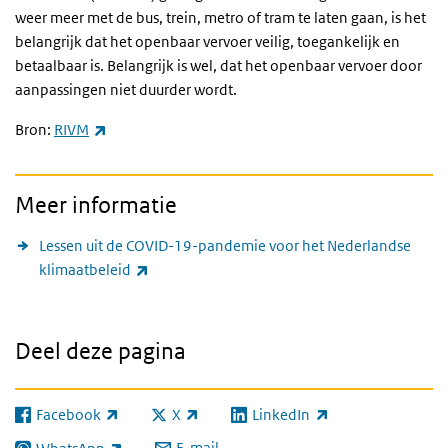
weer meer met de bus, trein, metro of tram te laten gaan, is het
belangrijk dat het openbaar vervoer veilig, toegankelijk en
betaalbaar is. Belangrijk is wel, dat het openbaar vervoer door
aanpassingen niet duurder wordt.
(externe link)
Bron:
RIVM
Meer informatie
Lessen uit de COVID-19-pandemie voor het Nederlandse
(externe link)
klimaatbeleid
Deel deze pagina
Facebook
X
LinkedIn
(externe link)
(externe link)
(externe link)
E-mail