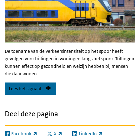
De toename van de verkeersintensiteit op het spoor heeft
gevolgen voor trillingen in woningen langs het spoor. Trillingen
kunnen effect op gezondheid en welzijn hebben bij mensen
die daar wonen.
Lees het signaal
Deel deze pagina
Facebook
X
LinkedIn
(externe link)
(externe link)
(externe link)