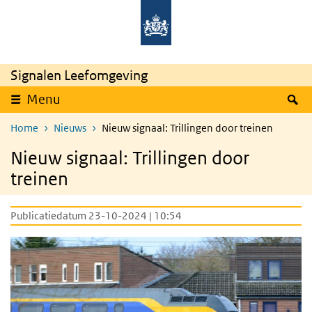
Overslaan en naar de inhoud gaan
Direct naar de hoofdnavigatie
Signalen Leefomgeving
Z
Menu
Home
Nieuws
Nieuw signaal: Trillingen door treinen
Nieuw signaal: Trillingen door
treinen
Publicatiedatum 23-10-2024 | 10:54