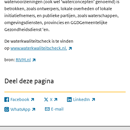
watervoorzieningen (ook wel ‘waterconcepten’ genoemd) is
betrokken, zoals ontwerpers, lokale overheden of lokale
initiatiefnemers, en publieke partijen, zoals waterschappen,
omgevingsdiensten, provincies en
GGD
Gemeentelijke
Gezondheidsdienst ’en.
De waterkwaliteitscheck is te vinden
(externe link)
op
www.waterkwaliteitscheck.nl.
(externe link)
bron:
RIVM.nl
Deel deze pagina
Facebook
X
LinkedIn
(externe link)
(externe link)
(externe link)
E-mail
WhatsApp
(externe link)