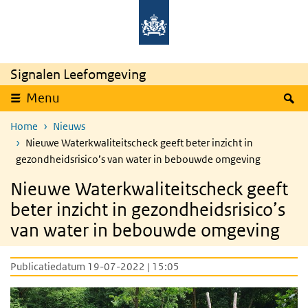
Overslaan en naar de inhoud gaan
Direct naar de hoofdnavigatie
Signalen Leefomgeving
Z
Menu
Home
Nieuws
Nieuwe Waterkwaliteitscheck geeft beter inzicht in
gezondheidsrisico’s van water in bebouwde omgeving
Nieuwe Waterkwaliteitscheck geeft
beter inzicht in gezondheidsrisico’s
van water in bebouwde omgeving
Publicatiedatum 19-07-2022 | 15:05