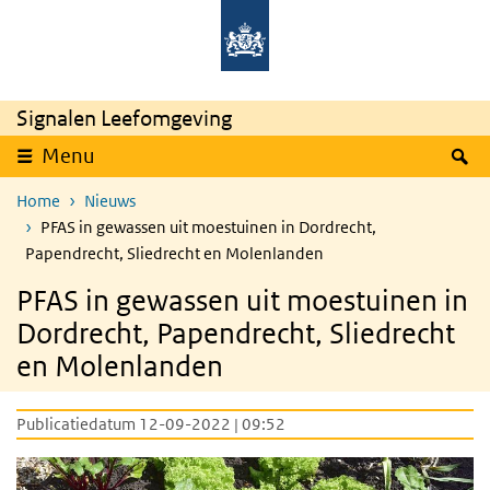
Overslaan en naar de inhoud gaan
Direct naar de hoofdnavigatie
Signalen Leefomgeving
Z
Menu
Home
Nieuws
PFAS in gewassen uit moestuinen in Dordrecht,
Papendrecht, Sliedrecht en Molenlanden
PFAS in gewassen uit moestuinen in
Dordrecht, Papendrecht, Sliedrecht
en Molenlanden
Publicatiedatum 12-09-2022 | 09:52