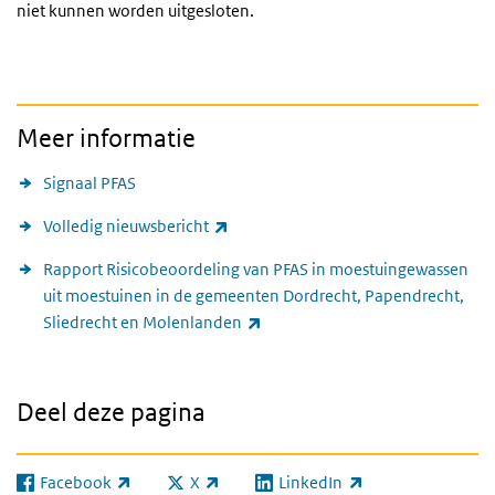
niet kunnen worden uitgesloten.
Meer informatie
Signaal PFAS
(externe link)
Volledig nieuwsbericht
Rapport Risicobeoordeling van PFAS in moestuingewassen
uit moestuinen in de gemeenten Dordrecht, Papendrecht,
(externe link)
Sliedrecht en Molenlanden
Deel deze pagina
Facebook
X
LinkedIn
(externe link)
(externe link)
(externe link)