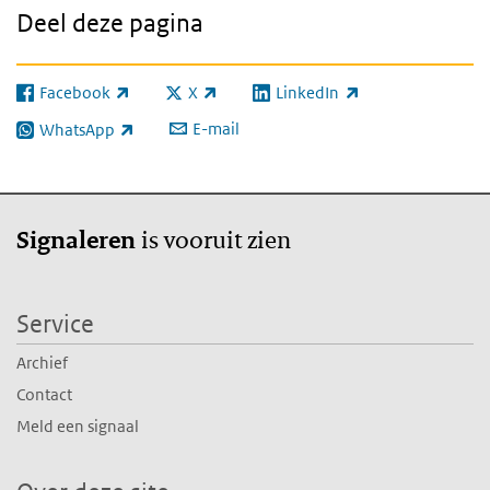
Deel deze pagina
Facebook
X
LinkedIn
(externe link)
(externe link)
(externe link)
E-mail
WhatsApp
(externe link)
is vooruit zien
Signaleren
Service
Archief
Contact
Meld een signaal