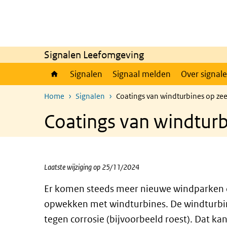
Overslaan en naar de inhoud gaan
Direct naar de hoofdnavigatie
Signalen Leefomgeving
Signalen
Signaal melden
Over signal
Home
Signalen
Coatings van windturbines op ze
Coatings van windturb
Laatste wijziging op 25/11/2024
Er komen steeds meer nieuwe windparken 
opwekken met windturbines. De windturb
tegen corrosie (bijvoorbeeld roest). Dat ka