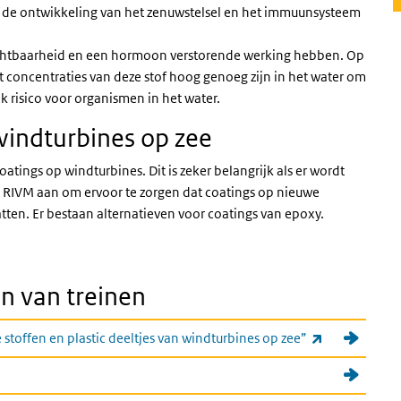
p de ontwikkeling van het zenuwstelsel en het immuunsysteem
ruchtbaarheid en een hormoon verstorende werking hebben. Op
t concentraties van deze stof hoog genoeg zijn in het water om
jk risico voor organismen in het water.
windturbines op zee
oatings op windturbines. Dit is zeker belangrijk als er wordt
et RIVM aan om ervoor te zorgen dat coatings op nieuwe
tten. Er bestaan alternatieven voor coatings van epoxy.
en van treinen
(externe link
stoffen en plastic deeltjes van windturbines op zee”