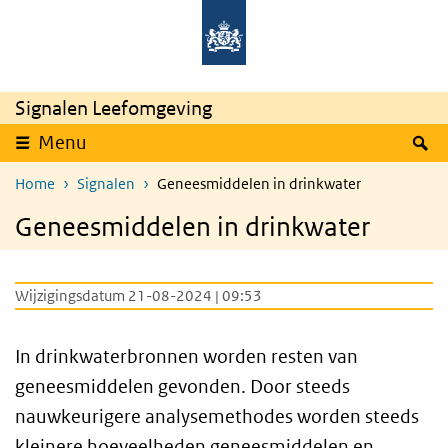
Overslaan en naar de inhoud gaan
Direct naar de hoofdnavigatie
Signalen Leefomgeving
Z
Menu
Home
Signalen
Geneesmiddelen in drinkwater
Geneesmiddelen in drinkwater
Wijzigingsdatum 21-08-2024 | 09:53
In drinkwaterbronnen worden resten van
geneesmiddelen gevonden. Door steeds
nauwkeurigere analysemethodes worden steeds
kleinere hoeveelheden geneesmiddelen en