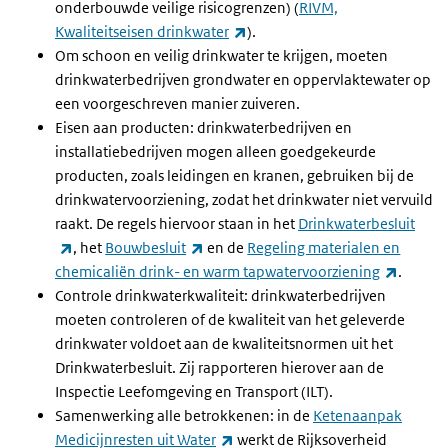
onderbouwde veilige risicogrenzen) (
RIVM,
(externe link)
Kwaliteitseisen drinkwater
).
Om schoon en veilig drinkwater te krijgen, moeten
drinkwaterbedrijven grondwater en oppervlaktewater op
een voorgeschreven manier zuiveren.
Eisen aan producten: drinkwaterbedrijven en
installatiebedrijven mogen alleen goedgekeurde
producten, zoals leidingen en kranen, gebruiken bij de
drinkwatervoorziening, zodat het drinkwater niet vervuild
raakt. De regels hiervoor staan in het
Drinkwaterbesluit
(externe link)
(externe link)
, het
Bouwbesluit
en de
Regeling materialen en
(extern
chemicaliën drink- en warm tapwatervoorziening
.
Controle drinkwaterkwaliteit: drinkwaterbedrijven
moeten controleren of de kwaliteit van het geleverde
drinkwater voldoet aan de kwaliteitsnormen uit het
Drinkwaterbesluit. Zij rapporteren hierover aan de
Inspectie Leefomgeving en Transport (ILT).
Samenwerking alle betrokkenen: in de
Ketenaanpak
(externe link)
Medicijnresten uit Water
werkt de Rijksoverheid