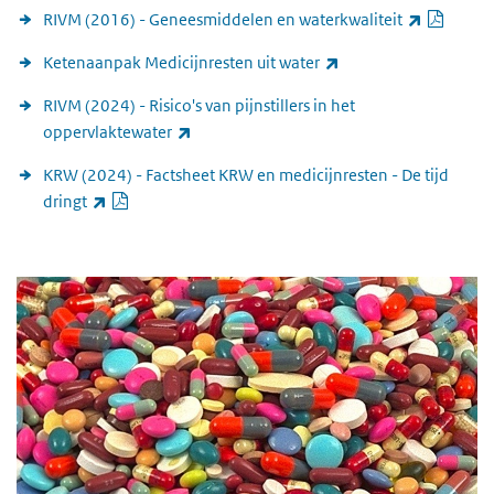
PDF d
(extern
RIVM (2016) - Geneesmiddelen en waterkwaliteit
(externe link)
Ketenaanpak Medicijnresten uit water
RIVM (2024) - Risico's van pijnstillers in het
(externe link)
oppervlaktewater
KRW (2024) - Factsheet KRW en medicijnresten - De tijd
PDF document
(externe link)
dringt