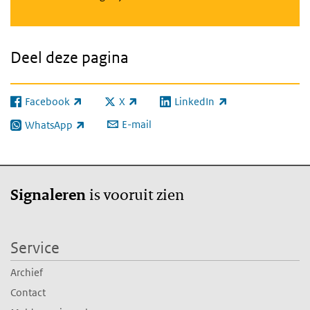
Deel deze pagina
Facebook
X
LinkedIn
(externe link)
(externe link)
(externe link)
E-mail
WhatsApp
(externe link)
is vooruit zien
Signaleren
Service
Archief
Contact