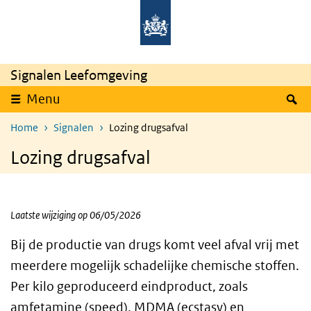
Overslaan en naar de inhoud gaan
Direct naar de hoofdnavigatie
Signalen Leefomgeving
Z
Menu
Home
Signalen
Lozing drugsafval
Lozing drugsafval
Laatste wijziging op 06/05/2026
Bij de productie van drugs komt veel afval vrij met
meerdere mogelijk schadelijke chemische stoffen.
Per kilo geproduceerd eindproduct, zoals
amfetamine (speed), MDMA (ecstasy) en