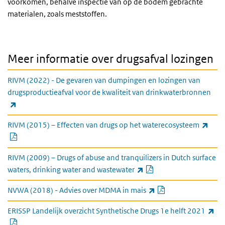
voorkomen, behalve inspectie van op de bodem gebrachte
materialen, zoals meststoffen.
Meer informatie over drugsafval lozingen
RIVM (2022) - De gevaren van dumpingen en lozingen van
drugsproductieafval voor de kwaliteit van drinkwaterbronnen
(externe link)
RIVM (2015) – Effecten van drugs op het waterecosysteem
PDF document
(externe link)
RIVM (2009) – Drugs of abuse and tranquilizers in Dutch surface
PDF document
(externe link)
waters, drinking water and wastewater
PDF document
(externe link)
NVWA (2018) - Advies over MDMA in mais
ERISSP Landelijk overzicht Synthetische Drugs 1e helft 2021
PDF document
(externe link)