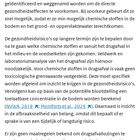
geïdentificeerd en weggeruimd worden om de directe
gezondheidseffecten te voorkomen. Bij voorkeur gebeurt dit zo
snel mogelijk, zodat er zo min mogelijk chemische stoffen in de
bodem en het grond- en oppervlaktewater terechtkomen.
De gezondheidsrisico’s op langere termijn zijn te bepalen door
na te gaan welke chemische stoffen er vanuit het drugafval in
het milieu en de voedselketen zijn gekomen. Veldwerk en
laboratoriumanalyse van het drugsafval zijn hiervoor
noodzakelijk. Voor chemische stoffen in drugsafval is vaak geen
toxicologische grenswaarde vastgesteld. Deze moet specifiek
worden afgeleid om inzicht te krijgen in de gezondheidsrisico’s.
Vervolgens kan op basis van de potentiële blootstelling een
toelaatbare concentratie in de bodem worden berekend
(externe link)
(externe link)
(
NVWA, 2018
;
Montforts et al., 2024
). Daarnaast is inzicht
in de afbraaksnelheid van belang, omdat dit bepaalt of er
sprake is van een tijdelijk of langdurig risico.
Er zijn geen maatregelen bekend om drugsafvallozingen te