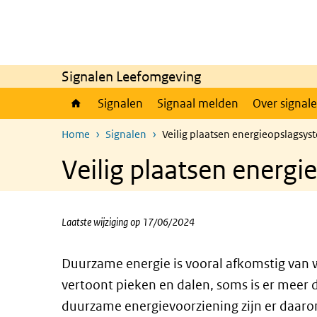
Overslaan en naar de inhoud gaan
Direct naar de hoofdnavigatie
Signalen Leefomgeving
Signalen
Signaal melden
Over signal
Home
Signalen
Veilig plaatsen energieopslagsy
Veilig plaatsen energ
Laatste wijziging op 17/06/2024
Duurzame energie is vooral afkomstig van 
vertoont pieken en dalen, soms is er meer
duurzame energievoorziening zijn er daaro