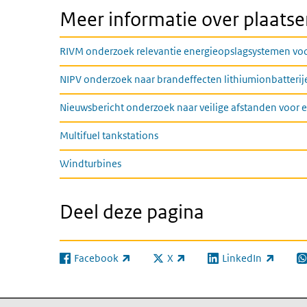
Meer informatie over plaats
RIVM onderzoek relevantie energieopslagsystemen vo
NIPV onderzoek naar brandeffecten lithiumionbatterij
Nieuwsbericht onderzoek naar veilige afstanden voor
Multifuel tankstations
Windturbines
Deel deze pagina
Facebook
X
LinkedIn
(externe link)
(externe link)
(externe link)
(e