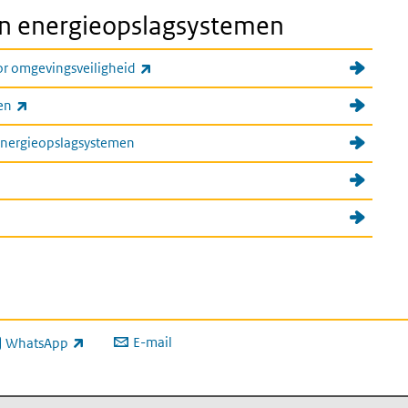
en energieopslagsystemen
(externe link)
or omgevingsveiligheid
(externe link)
en
 energieopslagsystemen
E-mail
WhatsApp
xterne link)