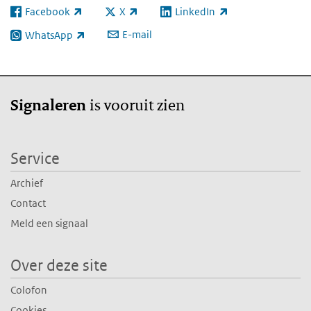
Facebook
X
LinkedIn
(externe link)
(externe link)
(externe link)
E-mail
WhatsApp
(externe link)
is vooruit zien
Signaleren
Service
Archief
Contact
Meld een signaal
Over deze site
Colofon
Cookies