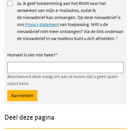
Ja, ik geef toestemming aan het RIVM voor het
verwerken van mijn e-mailadres, zodat ik
de nieuwsbrief kan ontvangen. Op deze nieuwsbrief is
ons
Privacy statement
van toepassing. Wilt u de
nieuwsbrief niet meer ontvangen? Via de link onderaan
Dit vel
de nieuwsbrief in uw mailbox kunt u zich afmelden.
*
Dit veld is verplicht
Hoeveel is vier min twee?
*
Beantwoord deze vraag om aan te tonen dat u geen spam
robot bent.
Deel deze pagina