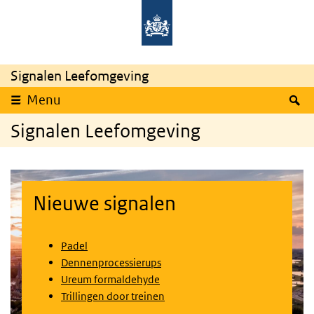
Overslaan en naar de inhoud gaan
Direct naar de hoofdnavigatie
Signalen Leefomgeving
Z
Menu
Signalen Leefomgeving
Nieuwe signalen
Padel
Dennenprocessierups
Ureum formaldehyde
Trillingen door treinen