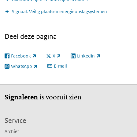
Signaal: Veilig plaatsen energieopslagsystemen
Deel deze pagina
Facebook
X
LinkedIn
(externe link)
(externe link)
(externe link)
E-mail
WhatsApp
(externe link)
is vooruit zien
Signaleren
Service
Archief