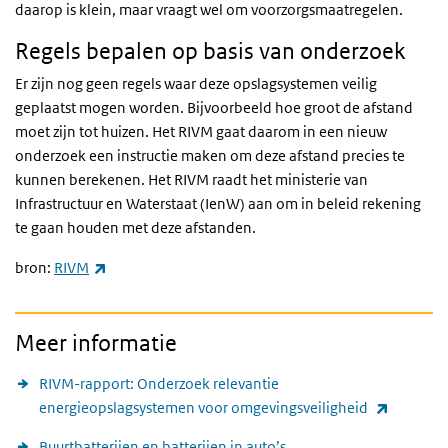
daarop is klein, maar vraagt wel om voorzorgsmaatregelen.
Regels bepalen op basis van onderzoek
Er zijn nog geen regels waar deze opslagsystemen veilig
geplaatst mogen worden. Bijvoorbeeld hoe groot de afstand
moet zijn tot huizen. Het RIVM gaat daarom in een nieuw
onderzoek een instructie maken om deze afstand precies te
kunnen berekenen. Het RIVM raadt het ministerie van
Infrastructuur en Waterstaat (IenW) aan om in beleid rekening
te gaan houden met deze afstanden.
(externe link)
bron:
RIVM
Meer informatie
RIVM-rapport: Onderzoek relevantie
(externe 
energieopslagsystemen voor omgevingsveiligheid
Buurtbatterijen en batterijen in auto’s